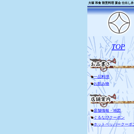
大塚 和食 割烹料理 宴会 仕出し
TOP
一品料理
お飲み物
店舗情報・地図
ぐるなびクーポン
ホットペッパークーポ