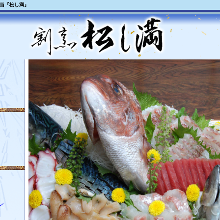
弁当『松し満』
ン