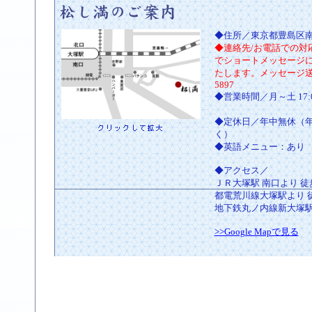
◆住所／東京都豊島区
◆連絡先/お電話での対
でショートメッセージ
たします。メッセージ送信先
5897
◆営業時間／月～土 17:0
日 19:00
◆定休日／年中無休（
く）
◆英語メニュー：あり
◆アクセス／
ＪＲ大塚駅 南口より 徒
都電荒川線大塚駅より 
地下鉄丸ノ内線新大塚駅
>>Google Mapで見る