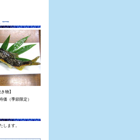
焼き物】
時価（季節限定）
たします。