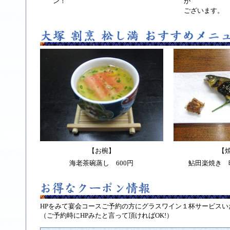
ン！
が
ございます。
【お椀】
【
海老茶碗蒸し 600円
鮎田楽焼き 
HPをみて宴会コースご予約の方にグラスワイン１杯サービスい
（ご予約時にHPみたと言って頂ければOK!）